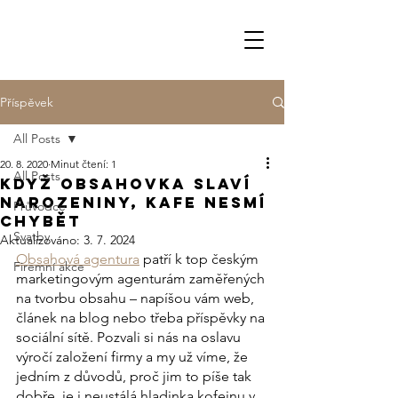
Příspěvek
All Posts
20. 8. 2020
Minut čtení: 1
All Posts
Když Obsahovka slaví
narozeniny, kafe nesmí
Průvodce
chybět
Svatby
Aktualizováno:
3. 7. 2024
Obsahová agentura
 patří k top českým 
Firemní akce
marketingovým agenturám zaměřených 
na tvorbu obsahu – napíšou vám web, 
článek na blog nebo třeba příspěvky na 
sociální sítě. Pozvali si nás na oslavu 
výročí založení firmy a my už víme, že 
jedním z důvodů, proč jim to píše tak 
dobře, je i neustálá hladinka kofeinu v 