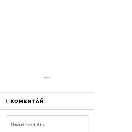
1 komentář
Napsat komentář...
Jak
Otevíračka