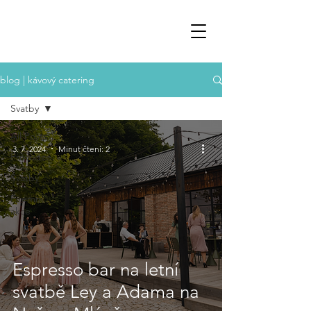
blog | kávový catering
Svatby
All Posts
3. 7. 2024
Minut čtení: 2
Průvodce
Svatby
Firemní
akce
Espresso bar na letní
svatbě Ley a Adama na