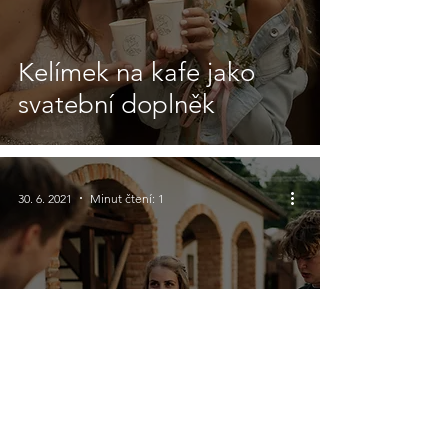
Kelímek na kafe jako
svatební doplněk
30. 6. 2021
Minut čtení: 1
Tříletý mlýn na Vysočině:
kávová svatba Míši a
Dana